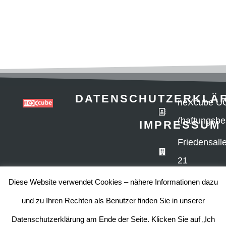
DATENSCHUTZERKLÄ
neXcube U
(haftungsbe
IMPRESSUM
Friedensall
21
06386
Diese Website verwendet Cookies – nähere Informationen dazu
Südliches
und zu Ihren Rechten als Benutzer finden Sie in unserer
Anhalt
Datenschutzerklärung am Ende der Seite. Klicken Sie auf „Ich