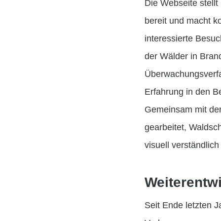
Die Webseite stell
bereit und macht k
interessierte Besuc
der Wälder in Bran
Überwachungsverfah
Erfahrung in den B
Gemeinsam mit den 
gearbeitet, Waldsch
visuell verständlic
Weiterentw
Seit Ende letzten 