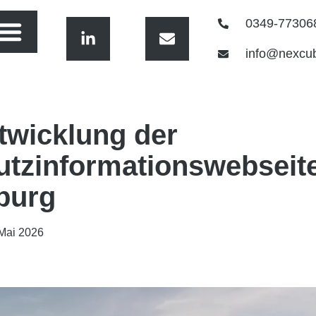
0349-77306
info@nexcu
twicklung der
tzinformationswebseite
burg
 Mai 2026