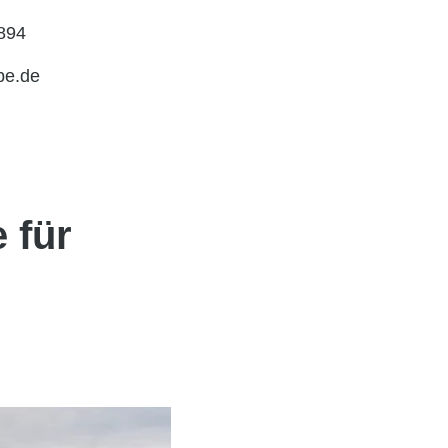
894
be.de
 für