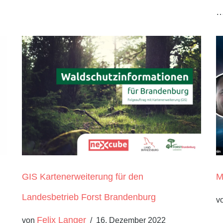
GIS Kartenerweiterung für den
M
Landesbetrieb Forst Brandenburg
v
Felix Langer
von
16. Dezember 2022