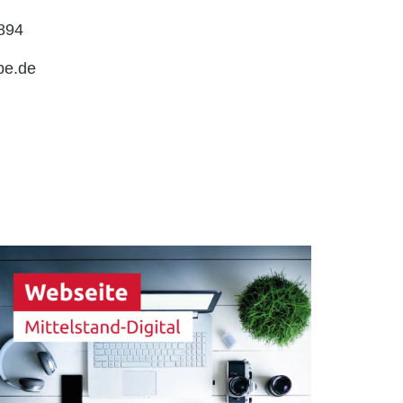
894
be.de