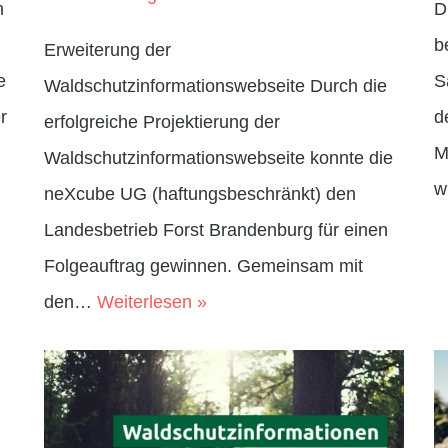
m
D
b
Erweiterung der
e
S
Waldschutzinformationswebseite Durch die
r
d
erfolgreiche Projektierung der
M
Waldschutzinformationswebseite konnte die
w
neXcube UG (haftungsbeschränkt) den
Landesbetrieb Forst Brandenburg für einen
Folgeauftrag gewinnen. Gemeinsam mit
den…
Weiterlesen »