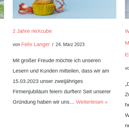
2 Jahre neXcube
W
M
Felix Langer
von
24. März 2023
E
Mit großer Freude möchte ich unseren
v
Lesern und Kunden mitteilen, dass wir am
15.03.2023 unser zweijähriges
„
Firmenjubiläum feiern durften! Seit unserer
Z
Gründung haben wir uns…
Weiterlesen »
h
W
n