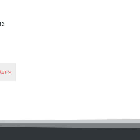
te
ter »